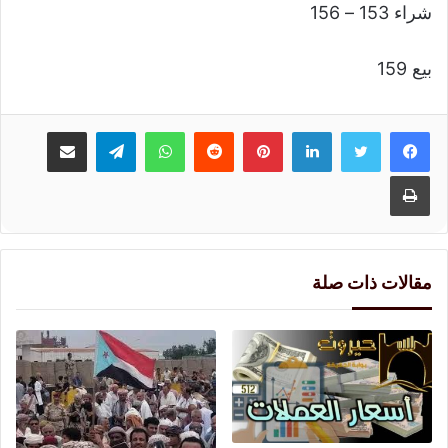
شراء 153 – 156
بيع 159
لينكدإن
بينتيريست
واتساب
تيلقرام
مشاركة عبر البريد
طباعة
مقالات ذات صلة