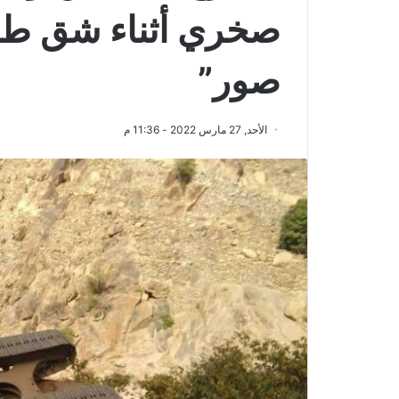
صخري أثناء شق طري
صور”
الأحد, 27 مارس 2022 - 11:36 م