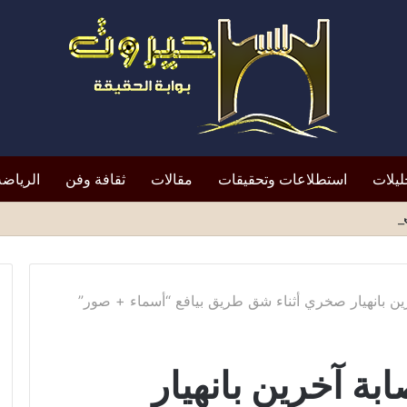
ليلات
استطلاعات وتحقيقات
مقالات
ثقافة وفن
الرياضة
افظ أبين النقد؟*
 بانهيار صخري أثناء شق طريق بيافع “أسماء + صور”
 آخرين بانهيار