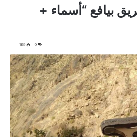
ق بيافع “أسماء +
199
0