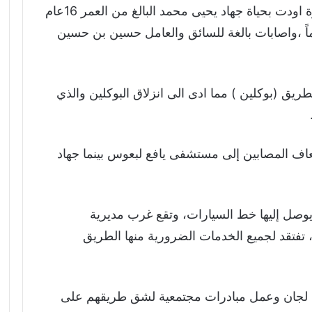
المفلحي أثناء عمل البوكلين في طريق شقرة اودت بحياة جهاد يحيى محمد البالغ من العمر 16عام
 أحمد محمد البالغ من العمر 12 عاماً ،واصابات بالغة للسائق والعامل حسين بن حسين
يق (بوكلين ) مما ادى الى انزلاق البوكلين والذي
سعاف المصابين إلى مستشفى يافع لبعوس بينما جهاد
يوصل إليها خط السيارات، وتقع غرب مديرية
فتقد لجميع الخدمات الضرورية منها الطريق
ل لجان وعمل مبادرات مجتمعية لشق طريقهم على