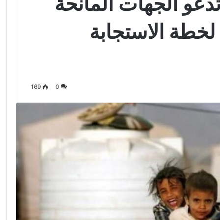
 تدعو الجهات المانحة
 لخطة الاستجابة
169
0