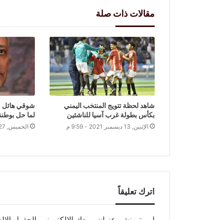
مقالات ذات صلة
شاهد لحظة تتويج المنتخب اليمني
شوقي هائل : 
بكأس بطولة غرب آسيا للناشئين
لما حل بوطننا
الإثنين, 13 ديسمبر 2021 - 9:59 م
الخميس, 27 مايو 2021 - 12:03 ص
اترك تعليقاً
لن يتم نشر عنوان بريدك الإلكتروني.
الحقول الإلز