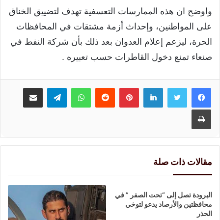
واوضح ان هذه الممارسات التعسفية تهدف لتضييق الخناق
على المواطنين، وإحداث أزمة مشتقات في المحافظات
الحرة، ليزعم إعلام العدوان بعد ذلك بأن شركة النفط في
صنعاء تمنع دخول القاطرات حسب تعبيره .
لينكدإن
بينتيريست
واتساب
تيلقرام
مشاركة عبر البريد
طباعة
مقالات ذات صلة
البرودة تصل إلى “تحت الصفر ” في
محافظتين والأرصاد يدعو لتوخي
الحذر