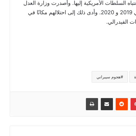
اه السلطات الأمريكية إليها. وأصدرت وزارة العدل
تهماً ضد خمسة أعضاء من APT41 في عامي 2019 و 2020. وأدى ذلك إلى احتلالهم مكانًا في
ات الفيدرالي.
ة
هجوم سيبراني
إن
بينتيريست
مشاركة عبر البريد
طباعة