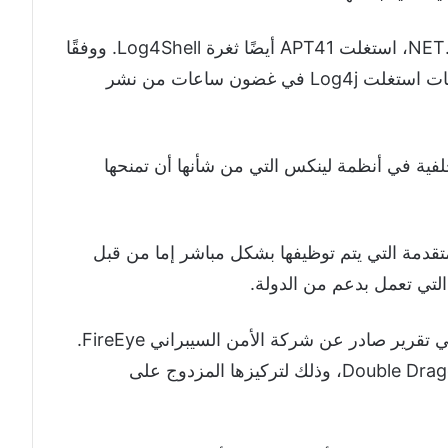
وإلى جانب اختراق التطبيقات المستندة إلى .NET، استغلت APT41 أيضًا ثغرة Log4Shell. ووفقًا
لتحليل Mandiant، بدأت APT41 بشن هجمات استغلت Log4j في غضون ساعات من نشر
خلفية في أنظمة لينكس التي من شأنها أن تمنحها
المستمرة المتقدمة التي يتم توظيفها بشكل مباشر إما من قبل
التي تعمل بدعم من الدولة.
وتم تفصيل أنشطة APT41 بشكل متعمق في تقرير صادر عن شركة الأمن السيبراني FireEye.
وأطلقت الشركة على مجموعة القرصنة Double Dragon، وذلك لتركيزها المزدوج على