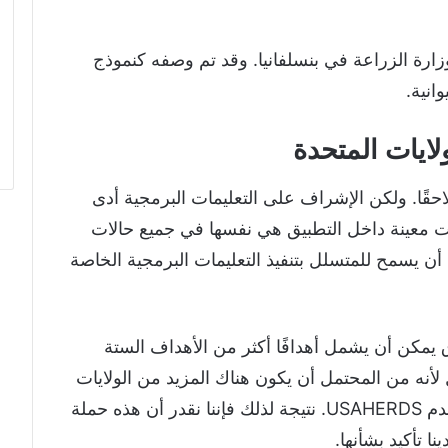
USAHERDS لأول مرة لوزارة الزراعة في بنسلفانيا. وقد تم وصفه كنموذج
انية.
تمدت ولايات أخرى برنامج USAHERDS لاحقًا. ولكن الإشراف على التعليمات البرمجية أدى
ت معينة داخل التطبيق هي نفسها في جميع حالات
احدة أن يسمح للمتسلل بتنفيذ التعليمات البرمجية الخاصة
ل للاختراق يمكن أن يشمل أهدافًا أكثر من الأهداف الستة
 لأنه من المحتمل أن يكون هناك المزيد من الولايات
المتضررة. نحن نعلم أن هناك 18 ولاية تستخدم USAHERDS. نتيجة لذلك فإننا نقدر أن هذه حملة
ا تأكيد بشأنها.