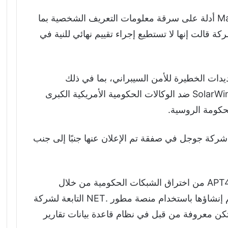
وعندما تم اختراق الشبكات، وجدت Mandiant أدلة على سرقة معلومات التعريف الشخصية بما
 قالت إنها لا تستطيع إجراء تقييم نهائي للنية في
عن التهديدات الخطيرة للأمن السيبراني، بما في ذلك
الهجمات التي ترعاها الدولة مثل اختراق SolarWinds ضد الوكالات الحكومية الأمريكية الكبرى
حكومة الروسية.
شركة جوجل في صفقة تم الإعلان عنها جنبًا إلى جنب
ووفقًا لبحث Mandiant، تمكنت مجموعة APT41 من اختراق الشبكات الحكومية من خلال
استغلال نقاط الضعف في التطبيقات التي تم إنشاؤها باستخدام منصة مطور .NET التابعة لشركة
 معروفة من قبل في نظام قاعدة بيانات تقارير