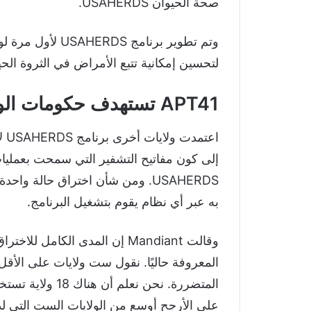
صحة الحيوان USAHERDS.
وتم تطوير برنامج 
لتحسين إمكانية تتبع الأمراض في الثروة الحيو
APT41 تستهدف حكومات الولايات المتحدة
اع
إلى كون مفاتيح التشفير التي سمحت بعمليا
USAHERDS. ومن شأن اختراق حالة و
به عبر أي نظام يقوم بتشغيل البرنامج.
وقالت Mandiant إن المدى الكام
المعروفة حاليًا. نقول ست ولايات على الأقل
على الأرجح أوسع من الولايات الست التي لدين