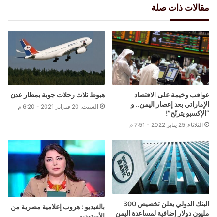
مقالات ذات صلة
عواقب وخيمة على الاقتصاد
هبوط ثلاث رحلات جوية بمطار عدن
الإماراتي بعد إعصار اليمن.. و
السبت, 20 فبراير 2021 - 6:20 م
“الإكسبو يترنّح”!
الثلاثاء, 25 يناير 2022 - 7:51 م
البنك الدولي يعلن تخصيص 300
بالفيديو : هروب إعلامية مصرية من
مليون دولار إضافية لمساعدة اليمن
الأستوديو