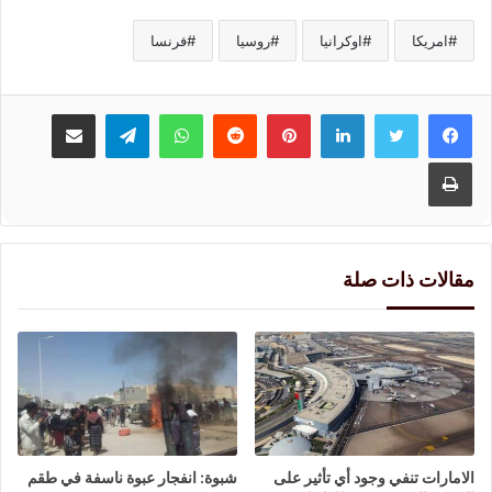
امريكا
اوكرانيا
روسيا
فرنسا
لينكدإن
بينتيريست
واتساب
تيلقرام
مشاركة عبر البريد
طباعة
مقالات ذات صلة
الامارات تنفي وجود أي تأثير على
شبوة: انفجار عبوة ناسفة في طقم