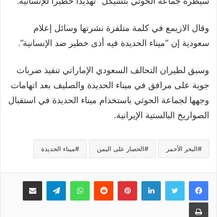
سيطرة جماعة الحوثي بتشيكل “تهديدا خطيرا للإنسانية.”
وقال الازيمع في كلمة متلفزة نشرتها وسائل إعلام
سعودية إن “ميناء الحديدة فيه أذى خطير ضد الإنسانية”.
وسبق لطيران التحالف السعودي الإماراتي تنفيذ ضربات
جوية على مرافق في ميناء الحديدة والصليف بعد اتهامات
وجهها لجماعة الحوثي باستخدام ميناء الحديدة في استقبال
الصواريخ البالستية الإيرانية.
البحر الأحمر
الحصار على اليمن
ميناء الحديدة
لينكدإن
بينتيريست
واتساب
تيلقرام
مشاركة عبر البريد
طباعة