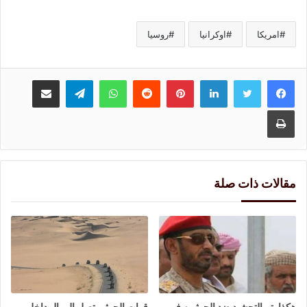
امريكا
اوكرانيا
روسيا
لينكدإن
بينتيريست
واتساب
تيلقرام
مشاركة عبر البريد
طباعة
مقالات ذات صلة
هكذا يتم التحشيد ضد الحوثيين في
قوات الحوثي تصل إلى المداخل