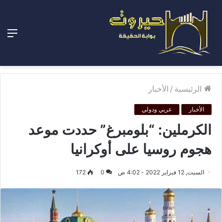
الق
الرئيسية
/
الأخبار
الأخبار
عربي ودولي
الكرملين: “بلومبرغ” حددت موعد
هجوم روسيا على أوكرانيا
السبت, 12 فبراير 2022 - 4:02 ص
0
172