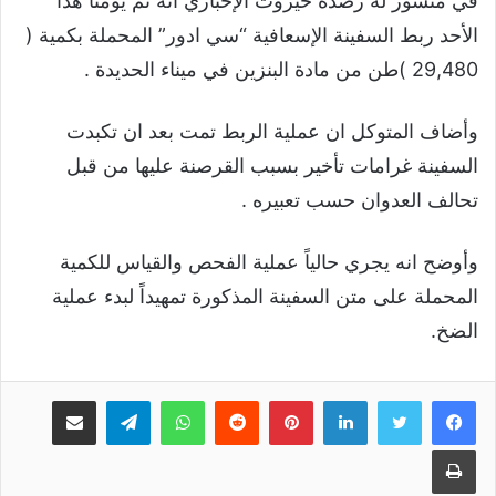
في منشور له رصده حيروت الإخباري انه تم يومنا هذا
الأحد ربط السفينة الإسعافية “سي ادور” المحملة بكمية (
29,480 )طن من مادة ‎البنزين في ميناء الحديدة .
وأضاف المتوكل ان عملية الربط تمت بعد ان تكبدت
السفينة غرامات تأخير بسبب القرصنة عليها من قبل
تحالف العدوان حسب تعبيره .
وأوضح انه يجري حالياً عملية الفحص والقياس للكمية
المحملة على متن السفينة المذكورة تمهيداً لبدء عملية
الضخ.
لينكدإن
بينتيريست
واتساب
تيلقرام
مشاركة عبر البريد
طباعة