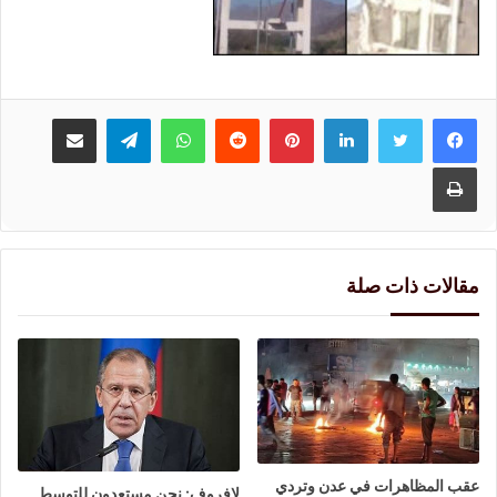
لينكدإن
بينتيريست
واتساب
تيلقرام
مشاركة عبر البريد
طباعة
مقالات ذات صلة
عقب المظاهرات في عدن وتردي
لافروف: نحن مستعدون للتوسط