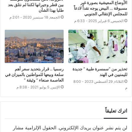
الأوضاع المعيشية بصورة غير
بين قطر وجيرانها لكننا لم نتلق بعد
مسبوقة … البيض يوجه نقداّ لاذعاّ
طلبا بهذا الشأن
للمجلس الإنتقالي الجنوبي
الجمعة, 18 سبتمبر 2020 - 2:01 م
الخميس, 6 فبراير 2025 - 6:33 م
تحذير من “سمسرة طبية ” جديدة
رسميا .. قرار بتحديد سعر أهم
لليمنيين في الهند
سلعة وبيعها للمواطنين بالميزان في
العاصمة صنعاء ” وثيقة “
الثلاثاء, 29 أغسطس 2023 - 8:00
الإثنين, 5 يوليو 2021 - 8:38 م
م
اترك تعليقاً
لن يتم نشر عنوان بريدك الإلكتروني.
الحقول الإلزامية مشار