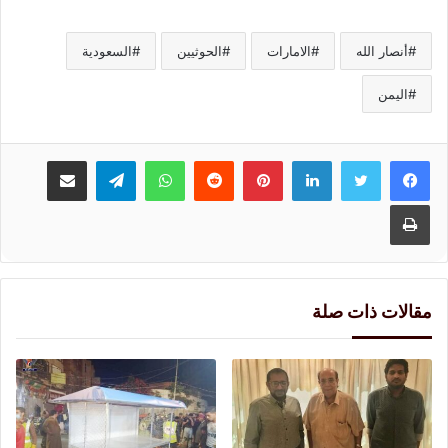
أنصار الله
الامارات
الحوثيين
السعودية
اليمن
لينكدإن
بينتيريست
واتساب
تيلقرام
مشاركة عبر البريد
طباعة
مقالات ذات صلة