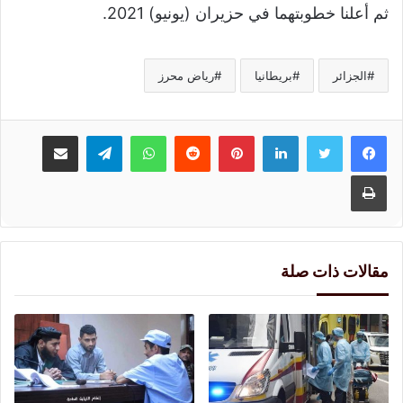
ثم أعلنا خطوبتهما في حزيران (يونيو) 2021.
الجزائر
بريطانيا
رياض محرز
لينكدإن
بينتيريست
واتساب
تيلقرام
مشاركة عبر البريد
طباعة
مقالات ذات صلة