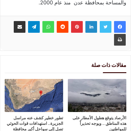
والمساحة بمحافظة عدن منذ عام 2000.
لينكدإن
بينتيريست
واتساب
تيلقرام
مشاركة عبر البريد
طباعة
مقالات ذات صلة
الأرصاد يتوقع هطول الأمطار على
تطور خطير كشف عنه مراسل
هذه المناطق .. ويوجه تحذيراً
الجزيرة.. استهدافات قوات الحوثي
للمواطنين
تصل إلى سواحل أكبر محافظة