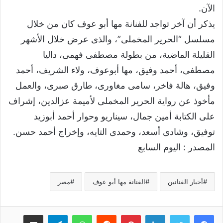
الآن.
يذكر أن آخر تواجد للفنانة مها أبو عوف كان من خلال
مسلسل “الحرير المخملى”، والذى عرض خلال الأشهر
القليلة الماضية، من بطولة مصطفى فهمى، داليا
مصطفى، أحمد وفيق، مها أبوعوف، ولاء الشريف، أحمد
وفيق، هالة فاخر، سامى مغاورى، طارق صبرى، والعمل
مأخوذ عن رواية الحرير المخملى لأميمة عزالدين، إشراف
على الكتابة أمين جمال، سيناريو وحوار أحمد أبوزيد
توفيق، وشادى أسعد، وحمدى التايه، وإخراج أحمد حسن.
المصدر : اليوم السابع
أخبار الفنانين
الفنانة مها أبو عوف
مصر
لينكدإن
بينتيريست
واتساب
تيلقرام
مشاركة عبر البريد