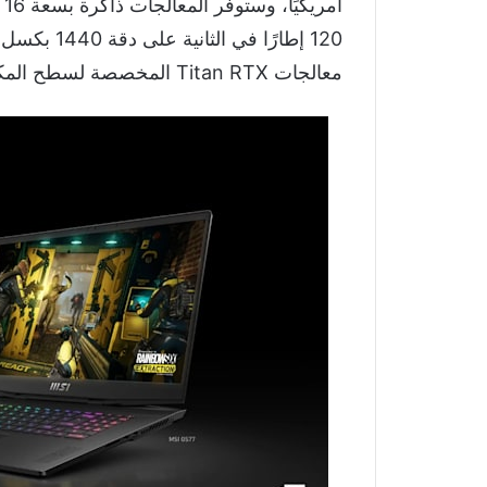
120 إطارًا 
معالجات Titan RTX المخصصة لسطح المكتب والمتوفرة منذ العام الماضي.