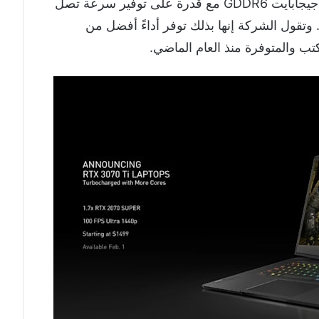
أمريكيًا، وستوفر المعالجات ذاكرة بسعة 16 جيجابايت GDDR6 مع قدرة على توفير سرعة تصل
في الثانية على دقة 1440 بكسل. وتقول الشركة إنها بذلك توفر أداءً أفضل من