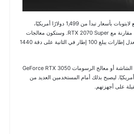
ما نسخة RTX 3070 Ti فستكون متوفرة مع لابتوبات بأسعار تبدأ من 1,499 دولارًا أمريكيًا،
وتقول إنفيديا إنها توفر أداءً أفضل بنحو 70% مقارنة مع RTX 2070 Super. وستكون معالجات
الرسومات هذه قادرة على تشغيل ألعاب بمعدل إطارات يبلغ 100 إطار في الثانية على دقة 1440
وبجانب ذلك، أعلنت الشركة عن إتاحة كرت الشاشة أو معالج الرسومات GeForce RTX 3050
 من 27 يناير بسعر 249 دولارًا أمريكيًا. ليصبح بذلك أمام المستخدمين العديد من
ثقيلة على أجهزتهم.