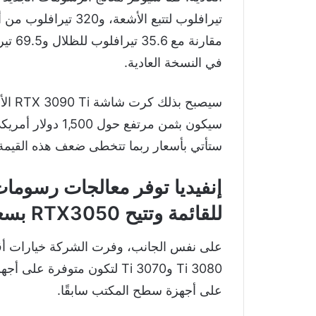
في النسخة العادية.
سيصبح
سيكون بثمن مرتفع 
ستأتي بأسعار ربما تتخطى ضعف هذه القيمة 
للقائمة وتتيح RTX3050 بسعر 249$
على نفس الجانب، وفرت الشركة خيارات أقل 
3080 Ti و3070 Ti لتكون متوف
على أجهزة سطح المكتب سابقًا.