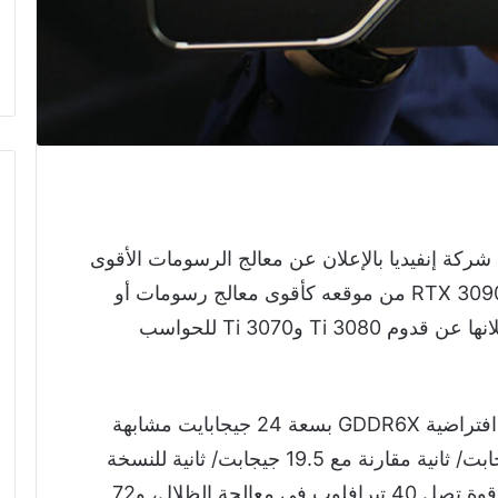
تها في معرض CES 2022 قامت شركة إنفيديا بالإعلان عن معالج الرسومات الأقوى
منها GeForce RTX 3090 Ti ليزيح معالج RTX 3090 من موقعه كأقوى معالج رسومات أو
كرت شاشة حتى الآن، وذلك بالتزامن مع إعلانها عن قدوم 3080 Ti و3070 Ti للحواسب
سيوفر GeForce RTX 3090 Ti ذاكرة رام افتراضية GDDR6X بسعة 24 جيجابايت مشابهة
للنسخة العادية، لكنه سيعمل بسرعة 21 جيجابت/ ثانية مقارنة مع 19.5 جيجابت/ ثانية للنسخة
العادية. كما سيوفر معالج الرسومات الجديد قوة تصل 40 تيرافلوب في معالجة الظلال، و72