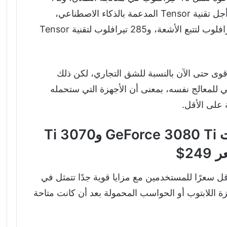
تيرافلوب لتتبع الأشعة، و320 تيرافلوب من أجل تقنية Tensor المدعمة بالذكاء الاصطناعي،
مقارنة مع 35.6 تيرافلوب للظلال و69.5 تيرافلوب لتتبع الأشعة، و285 تيرافلوب لتقنية Tensor
 بذلك كرت شاشة RTX 3090 Ti الأقوى حتى الآن بالنسبة للشق التجاري، لكن ذلك
حول 1,500 دولار أمريكي للمعالج نفسه، بمعنى أن الأجهزة التي ستحمله
على الأقل.
إنفيديا توفر معالجات رسومات GeForce 3080 Ti و3070 Ti
سعرًا للمستخدمين مع مزايا قوية جدًا تتمثل في
رة على أجهزة اللابتوب أو الحواسب المحمولة بعد أن كانت متاحة