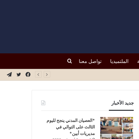
بحث
الملتميديا
تواصل معنا
فيسبوك
تويتر
تيلق
عن
جديد الأخبار
*العصيان المدني ينجح لليوم
الثالث على التوالي في
مديريات أبين*