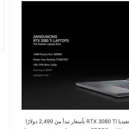
ستتوفر أجهزة اللابتوب مع معالج رسومات إنفيديا RTX 3080 Ti بأسعار تبدأ من 2,499 دولارًا