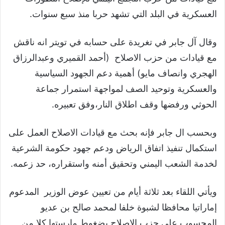
العسكرية في البلد التي تشهد حربا منذ سبع سنوات.
وقال آل جابر في تغريدة على حسابه في تويتر انه ناقش
مع قيادات من حزب الاصلاح (أحمد القميري وعبدالرزاق
الهجري وانصاف مايو) أهمية دعم الجهود السياسية
والعسكرية وتوحيد الصف لمواجهة استمرار جماعة
الحوثي ورفضها وقف اطلاق النار،وفق تعبيره.
وبحسب ال جابر فإنه بحث مع قيادات الاصلاح العمل على
استكمال تنفيذ اتفاق الرياض ودعم جهود حكومة الشرعية
لخدمة الشعب اليمني وتحقيق أمنه واستقراره، حد زعمه.
ويأتي اللقاء بعد ثلاثة أيام من تعيين عوض الوزير المدعوم
إماراتيا محافظا لشبوة خلفا لمحمد صالح بن عديو
المحسوب على حزب الاصلاح بضغوط مارستها كلا من