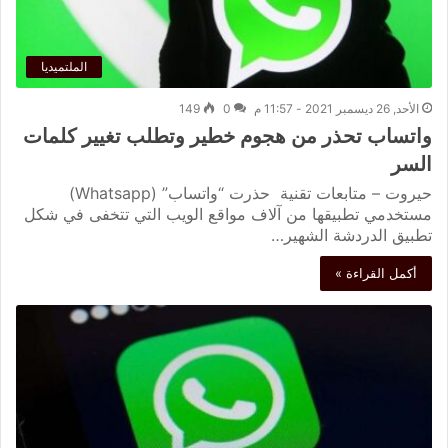
الملتميديا
الأحد, 26 ديسمبر 2021 - 11:57 م
0
149
واتساب تحذر من هجوم خطير وتطلب تغيير كلمات
السر
حيروت – متابعات تقنية حذرت “واتساب” (Whatsapp)
مستخدمي تطبيقها من آلاف مواقع الويب التي تتخفى في شكل
تطبيق الدردشة الشهير…
أكمل القراءة »