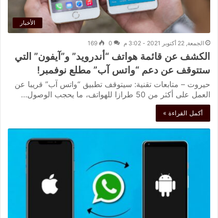
الأخبار
الجمعة, 22 أكتوبر 2021 - 3:02 م
0
169
الكشف عن قائمة هواتف “أندرويد” و”آيفون” التي
ستتوقف عن دعم “واتس آب” مطلع نوفمبر!
حيروت – متابعات تقنية: سيتوقف تطبيق “واتس آب” قريبا عن
العمل على أكثر من 50 طرازا للهواتف، ما يحجب الوصول…
أكمل القراءة »