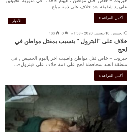
حيروت – خاص قتل مواطن ، اليوم الأحد ، في مديرية الحبيلين
على يد شقيقه بعد خلاف على ذمة مبلغ…
أكمل القراءة »
الأخبار
الخميس, 10 ديسمبر 2020 - 1:58 م
0
166
خلاف على “البترول ” يتسبب بمقتل مواطن في
لحج
حيروت – خاص قتل مواطن واصيب اخر ,اليوم الخميس , في
منطقة العند بمحافظة لحج على ذمة خلاف على «بترول»…
أكمل القراءة »