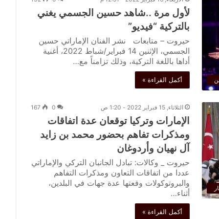
لأول مرة ..شاهد حسين الجسمي يغني
بالتركية “فيديو”
حيروت – متابعات نشر الفنان الإماراتي حسين
الجسمي، الإثنين 14 فبراير/شباط 2022، أغنية
أداها باللغة التركية، وذلك تزامناً مع…
أكمل القراءة »
ن
الثلاثاء, 15 فبراير 2022 - 1:20 ص
0
167
الإمارات وتركيا توقعان عدة اتفاقات
ومذكرات تفاهم بحضور محمد بن زايد
آل نهيان وأردوغان
حيروت _ وكالات: تبادل الجانبان التركي والإماراتي
عددا من اتفاقات التعاون ومذكرات التفاهم
والبروتوكولات وقعتها عدة جهات في البلدين،
ار
أثناء…
أكمل القراءة »