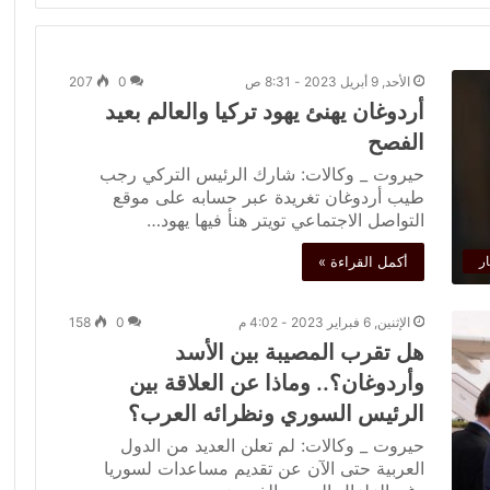
الأحد, 9 أبريل 2023 - 8:31 ص
0
207
أردوغان يهنئ يهود تركيا والعالم بعيد
الفصح
حيروت _ وكالات: شارك الرئيس التركي رجب
طيب أردوغان تغريدة عبر حسابه على موقع
التواصل الاجتماعي تويتر هنأ فيها يهود…
أكمل القراءة »
ار
الإثنين, 6 فبراير 2023 - 4:02 م
0
158
هل تقرب المصيبة بين الأسد
وأردوغان؟.. وماذا عن العلاقة بين
الرئيس السوري ونظرائه العرب؟
حيروت _ وكالات: لم تعلن العديد من الدول
العربية حتى الآن عن تقديم مساعدات لسوريا